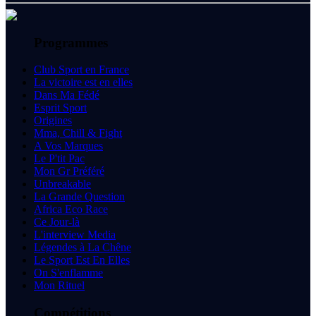
Programmes
Club Sport en France
La victoire est en elles
Dans Ma Fédé
Esprit Sport
Origines
Mma, Chill & Fight
A Vos Marques
Le P'tit Pac
Mon Gr Préféré
Unbreakable
La Grande Question
Africa Eco Race
Ce Jour-là
L'interview Media
Légendes à La Chêne
Le Sport Est En Elles
On S'enflamme
Mon Rituel
Compétitions