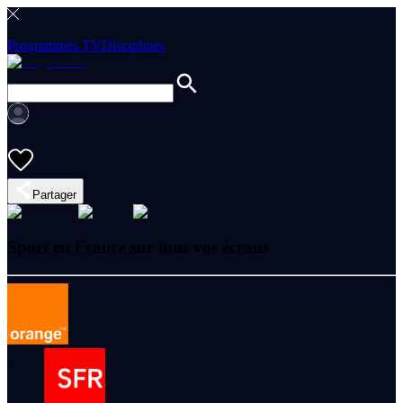
Programmes TV
Disciplines
Partager
Sport en France sur tous vos écrans