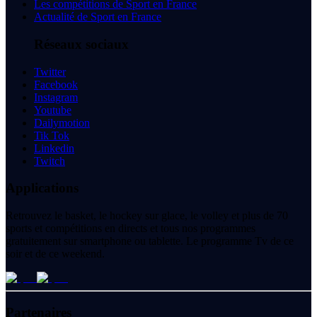
Les compétitions de Sport en France
Actualité de Sport en France
Réseaux sociaux
Twitter
Facebook
Instagram
Youtube
Dailymotion
Tik Tok
Linkedin
Twitch
Applications
Retrouvez le basket, le hockey sur glace, le volley et plus de 70
sports et compétitions en directs et tous nos programmes
gratuitement sur smartphone ou tablette. Le programme Tv de ce
soir et de ce weekend.
Partenaires