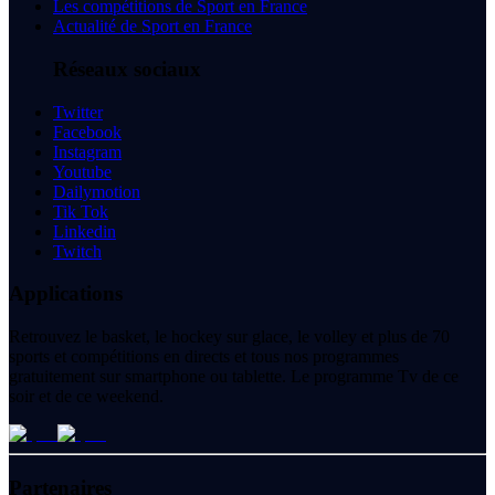
Les compétitions de Sport en France
Actualité de Sport en France
Réseaux sociaux
Twitter
Facebook
Instagram
Youtube
Dailymotion
Tik Tok
Linkedin
Twitch
Applications
Retrouvez le basket, le hockey sur glace, le volley et plus de 70
sports et compétitions en directs et tous nos programmes
gratuitement sur smartphone ou tablette. Le programme Tv de ce
soir et de ce weekend.
Partenaires