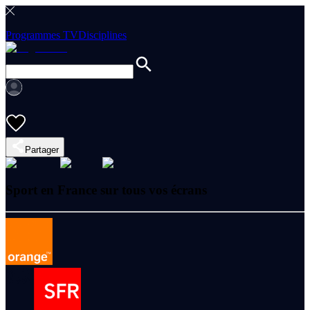
Programmes TV
Disciplines
Partager
Sport en France sur tous vos écrans