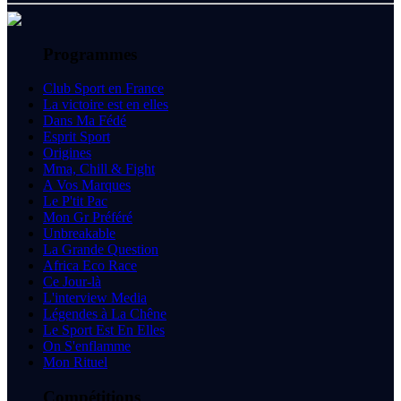
Programmes
Club Sport en France
La victoire est en elles
Dans Ma Fédé
Esprit Sport
Origines
Mma, Chill & Fight
A Vos Marques
Le P'tit Pac
Mon Gr Préféré
Unbreakable
La Grande Question
Africa Eco Race
Ce Jour-là
L'interview Media
Légendes à La Chêne
Le Sport Est En Elles
On S'enflamme
Mon Rituel
Compétitions