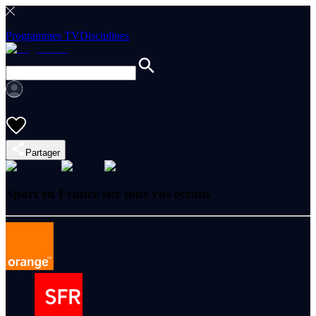
Programmes TV
Disciplines
Partager
Sport en France sur tous vos écrans