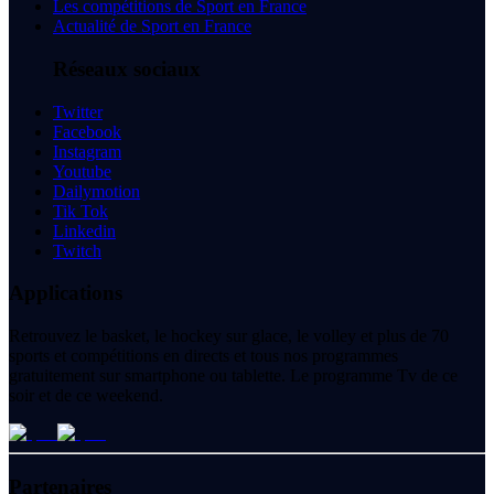
Les compétitions de Sport en France
Actualité de Sport en France
Réseaux sociaux
Twitter
Facebook
Instagram
Youtube
Dailymotion
Tik Tok
Linkedin
Twitch
Applications
Retrouvez le basket, le hockey sur glace, le volley et plus de 70
sports et compétitions en directs et tous nos programmes
gratuitement sur smartphone ou tablette. Le programme Tv de ce
soir et de ce weekend.
Partenaires