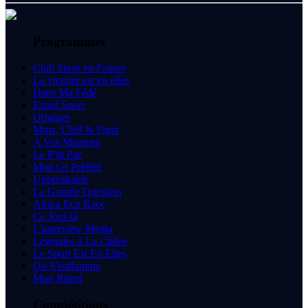
Programmes
Club Sport en France
La victoire est en elles
Dans Ma Fédé
Esprit Sport
Origines
Mma, Chill & Fight
A Vos Marques
Le P'tit Pac
Mon Gr Préféré
Unbreakable
La Grande Question
Africa Eco Race
Ce Jour-là
L'interview Media
Légendes à La Chêne
Le Sport Est En Elles
On S'enflamme
Mon Rituel
Compétitions