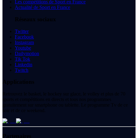
Les compétitions de Sport en France
Actualité de Sport en France
Réseaux sociaux
Twitter
Facebook
Instagram
Youtube
Dailymotion
Tik Tok
Linkedin
Twitch
Applications
Retrouvez le basket, le hockey sur glace, le volley et plus de 70
sports et compétitions en directs et tous nos programmes
gratuitement sur smartphone ou tablette. Le programme Tv de ce
soir et de ce weekend.
Partenaires