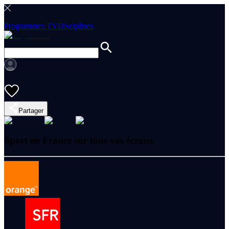
Programmes TV
Disciplines
Partager
Sport en France sur tous vos écrans