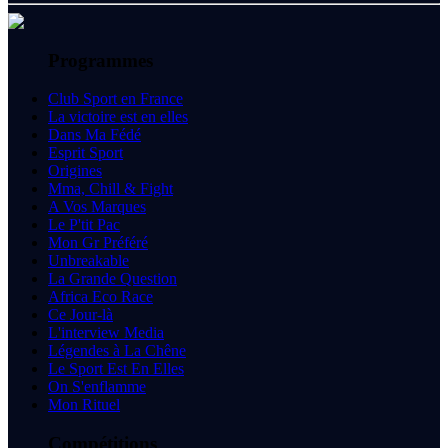
Programmes
Club Sport en France
La victoire est en elles
Dans Ma Fédé
Esprit Sport
Origines
Mma, Chill & Fight
A Vos Marques
Le P'tit Pac
Mon Gr Préféré
Unbreakable
La Grande Question
Africa Eco Race
Ce Jour-là
L'interview Media
Légendes à La Chêne
Le Sport Est En Elles
On S'enflamme
Mon Rituel
Compétitions