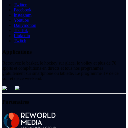
Twitter
Facebook
Instagram
Youtube
Dailymotion
Tik Tok
Linkedin
Twitch
Applications
Retrouvez le basket, le hockey sur glace, le volley et plus de 70
sports et compétitions en directs et tous nos programmes
gratuitement sur smartphone ou tablette. Le programme Tv de ce
soir et de ce weekend.
Partenaires