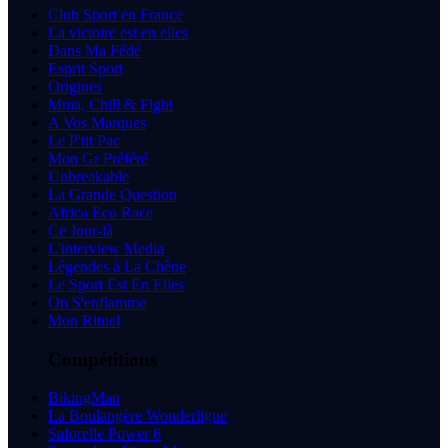
Club Sport en France
La victoire est en elles
Dans Ma Fédé
Esprit Sport
Origines
Mma, Chill & Fight
A Vos Marques
Le P'tit Pac
Mon Gr Préféré
Unbreakable
La Grande Question
Africa Eco Race
Ce Jour-là
L'interview Media
Légendes à La Chêne
Le Sport Est En Elles
On S'enflamme
Mon Rituel
Compétitions
BikingMan
La Boulangère Wonderligue
Saforelle Power 6