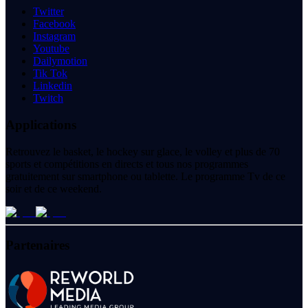
Twitter
Facebook
Instagram
Youtube
Dailymotion
Tik Tok
Linkedin
Twitch
Applications
Retrouvez le basket, le hockey sur glace, le volley et plus de 70
sports et compétitions en directs et tous nos programmes
gratuitement sur smartphone ou tablette. Le programme Tv de ce
soir et de ce weekend.
Partenaires