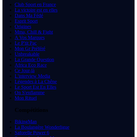
Club Sport en France
La victoire est en elles
Dans Ma Fédé
Esprit Sport
Origines
Mma, Chill & Fight
A Vos Marques
Le P'tit Pac
Mon Gr Préféré
Unbreakable
La Grande Question
Africa Eco Race
Ce Jour-là
L'interview Media
Légendes à La Chêne
Le Sport Est En Elles
On S'enflamme
Mon Rituel
Compétitions
BikingMan
La Boulangère Wonderligue
Saforelle Power 6