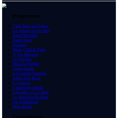
Programmes
Club Sport en France
La victoire est en elles
Dans Ma Fédé
Esprit Sport
Origines
Mma, Chill & Fight
A Vos Marques
Le P'tit Pac
Mon Gr Préféré
Unbreakable
La Grande Question
Africa Eco Race
Ce Jour-là
L'interview Media
Légendes à La Chêne
Le Sport Est En Elles
On S'enflamme
Mon Rituel
Compétitions