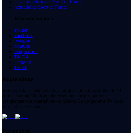
Les compétitions de Sport en France
Actualité de Sport en France
Réseaux sociaux
Twitter
Facebook
Instagram
Youtube
Dailymotion
Tik Tok
Linkedin
Twitch
Applications
Retrouvez le basket, le hockey sur glace, le volley et plus de 70
sports et compétitions en directs et tous nos programmes
gratuitement sur smartphone ou tablette. Le programme Tv de ce
soir et de ce weekend.
Partenaires