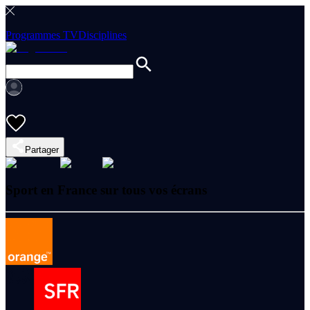
Programmes TV
Disciplines
Partager
Sport en France sur tous vos écrans