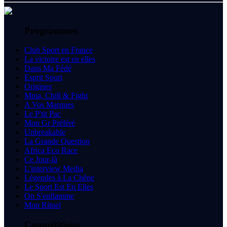
Programmes
Club Sport en France
La victoire est en elles
Dans Ma Fédé
Esprit Sport
Origines
Mma, Chill & Fight
A Vos Marques
Le P'tit Pac
Mon Gr Préféré
Unbreakable
La Grande Question
Africa Eco Race
Ce Jour-là
L'interview Media
Légendes à La Chêne
Le Sport Est En Elles
On S'enflamme
Mon Rituel
Compétitions