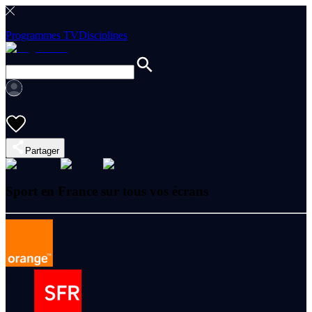
Programmes TV
Disciplines
Partager
Sport en France sur tous vos écrans