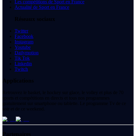
Les compétitions de Sport en France
Actualité de Sport en France
Réseaux sociaux
Twitter
Facebook
Instagram
Youtube
Dailymotion
Tik Tok
Linkedin
Twitch
Applications
Retrouvez le basket, le hockey sur glace, le volley et plus de 70
sports et compétitions en directs et tous nos programmes
gratuitement sur smartphone ou tablette. Le programme Tv de ce
soir et de ce weekend.
Partenaires