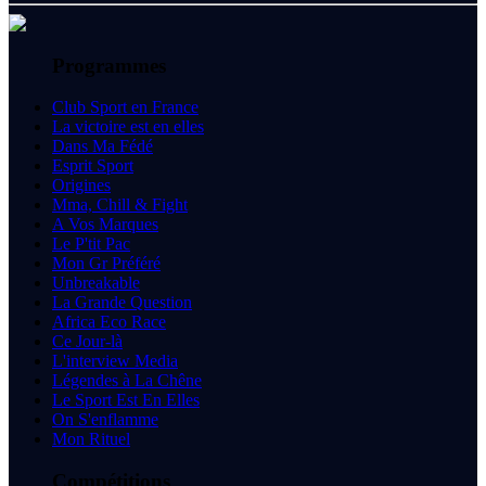
Programmes
Club Sport en France
La victoire est en elles
Dans Ma Fédé
Esprit Sport
Origines
Mma, Chill & Fight
A Vos Marques
Le P'tit Pac
Mon Gr Préféré
Unbreakable
La Grande Question
Africa Eco Race
Ce Jour-là
L'interview Media
Légendes à La Chêne
Le Sport Est En Elles
On S'enflamme
Mon Rituel
Compétitions