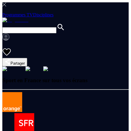
Programmes TV
Disciplines
Partager
Sport en France sur tous vos écrans