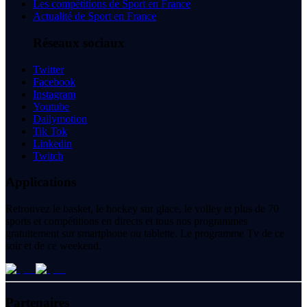
Les compétitions de Sport en France
Actualité de Sport en France
Réseaux sociaux
Twitter
Facebook
Instagram
Youtube
Dailymotion
Tik Tok
Linkedin
Twitch
Applications
Retrouvez le basket, le hockey sur glace, le volley et plus de 70
sports et compétitions en directs et tous nos programmes
gratuitement sur smartphone ou tablette. Le programme Tv de ce
soir et de ce weekend.
Partenaires